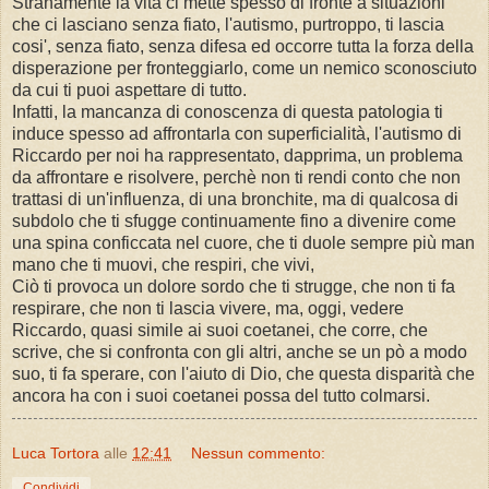
Stranamente la vita ci mette spesso di fronte a situazioni
che ci lasciano senza fiato, l'autismo, purtroppo, ti lascia
cosi', senza fiato, senza difesa ed occorre tutta la forza della
disperazione per fronteggiarlo, come un nemico sconosciuto
da cui ti puoi aspettare di tutto.
Infatti, la mancanza di conoscenza di questa patologia ti
induce spesso ad affrontarla con superficialità, l'autismo di
Riccardo per noi ha rappresentato, dapprima, un problema
da affrontare e risolvere, perchè non ti rendi conto che non
trattasi di un'influenza, di una bronchite, ma di qualcosa di
subdolo che ti sfugge continuamente fino a divenire come
una spina conficcata nel cuore, che ti duole sempre più man
mano che ti muovi, che respiri, che vivi,
Ciò ti provoca un dolore sordo che ti strugge, che non ti fa
respirare, che non ti lascia vivere, ma, oggi, vedere
Riccardo, quasi simile ai suoi coetanei, che corre, che
scrive, che si confronta con gli altri, anche se un pò a modo
suo, ti fa sperare, con l'aiuto di Dio, che questa disparità che
ancora ha con i suoi coetanei possa del tutto colmarsi.
Luca Tortora
alle
12:41
Nessun commento:
Condividi