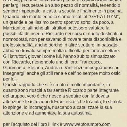
per fargli recuperare un altro pezzo di normalità, tenendolo
sempre impegnato, a casa, a scuola e finalmente in piscina.
Quando mio marito ed io ci siamo recati al "GREAT GYM",
un grande e bellissimo centro sportivo sorto, da poco, a
Marcianise, affinché gli istruttori potessero valutare la
possibilità di inserire Riccardo nei corsi di nuoto destinati ai
normodotati, non pensavamo di trovare tanta disponibilità e
professionalità, anche perchè in altre strutture, in passato,
abbiamo trovato sempre molta difficoltà per farlo accettare.
Gli istruttori, giovani come lui, hanno subito simpatizzato
con Riccardo, ritenendolo uno di loro; Francesco,
Gianmarco, Stefano, Andrea e Vincenzo impegnandosi ad
insegnargli anche gli stili rana e delfino sempre molto ostici
per lui.
Questo rapporto che si è creato è molto importante, in
quanto sono riusciti a far sentire Riccardo parte integrante
del gruppo, vero è che riesce a seguire con la dovuta
attenzione le istruzioni di Francesco, che lo aiuta, lo stimola,
lo spinge, lo incoraggia, riuscendo a catalizzare la sua
attenzione e ad aumentare la sua autostima.
per l'acquisto del libro il link è www.webforumpro.com