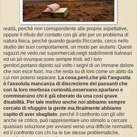
realtà, perchè non corrispondente alle proprie aspettative,
oppure il rifiuto del contatto con gli altri per un problema di
natura fisica, perchè quando guardo Riccardo, cerco nello
studio dei suoi comportamenti, un modo per aiutarlo. Questi
ragazzi,ne vedo,nei supermercati,negli stabilimenti balneari
ed un pò ovunque,sono sempre tristi, ed i loro
genitori,portano dipinto sul volto i segni di un immane dolore
che non esce fuori, ma che resta su di loro come un abito da
cui non potersi separare.
La cosa,però,che più l'angustia
è l'assoluta mancanza di discrezione dei passanti che
con la loro morbosa curiosità,osservano,sparlano e
commiserano chi è già oberato da una cosi grave
disabilità. Per tale motivo anche noi abbiamo sempre
cercato di sfuggire la gente ma,finalmente abbiamo
capito di aver sbagliato
, perchè il confronto con gli altri
anche se critico, può rappresentare uno stimolo a cercare
qualsiasi soluzione per avviarsi verso una difficile normalità,
ed il confronto con chi ha le tue stesse problematiche,