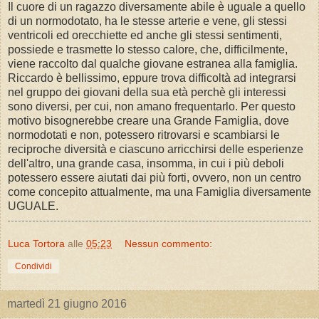
Il cuore di un ragazzo diversamente abile è uguale a quello
di un normodotato, ha le stesse arterie e vene, gli stessi
ventricoli ed orecchiette ed anche gli stessi sentimenti,
possiede e trasmette lo stesso calore, che, difficilmente,
viene raccolto dal qualche giovane estranea alla famiglia.
Riccardo è bellissimo, eppure trova difficoltà ad integrarsi
nel gruppo dei giovani della sua età perchè gli interessi
sono diversi, per cui, non amano frequentarlo. Per questo
motivo bisognerebbe creare una Grande Famiglia, dove
normodotati e non, potessero ritrovarsi e scambiarsi le
reciproche diversità e ciascuno arricchirsi delle esperienze
dell'altro, una grande casa, insomma, in cui i più deboli
potessero essere aiutati dai più forti, ovvero, non un centro
come concepito attualmente, ma una Famiglia diversamente
UGUALE.
Luca Tortora
alle
05:23
Nessun commento:
Condividi
martedì 21 giugno 2016