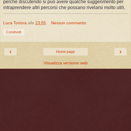
perchè discutendo si può avere qualche suggerimento per
intraprendere altri percorsi che possano rivelarsi molto utili.
Luca Tortora
alle
23:55
Nessun commento:
Condividi
‹
›
Home page
Visualizza versione web